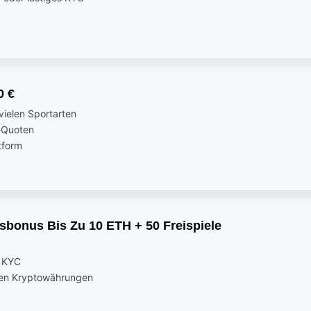
0 €
vielen Sportarten
t-Quoten
tform
sbonus Bis Zu 10 ETH + 50 Freispiele
e KYC
sten Kryptowährungen