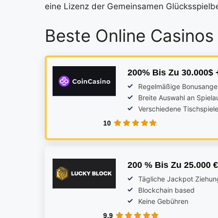
eine Lizenz der Gemeinsamen Glücksspielb
Beste Online Casinos
200% Bis Zu 30.000$ +
Regelmäßige Bonusange
Breite Auswahl an Spiel
Verschiedene Tischspiel
10
200 % Bis Zu 25.000 €
Tägliche Jackpot Ziehu
Blockchain based
Keine Gebühren
9.9