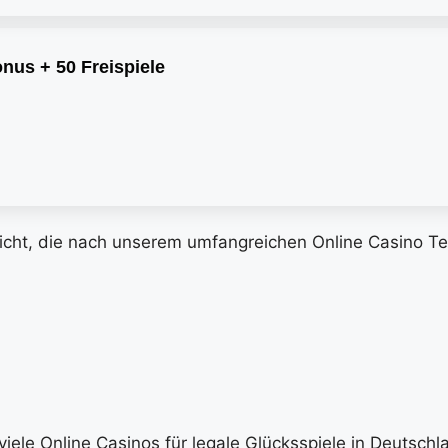
us + 50 Freispiele
icht, die nach unserem umfangreichen Online Casino Tes
viele Online Casinos für legale Glücksspiele in Deutsch