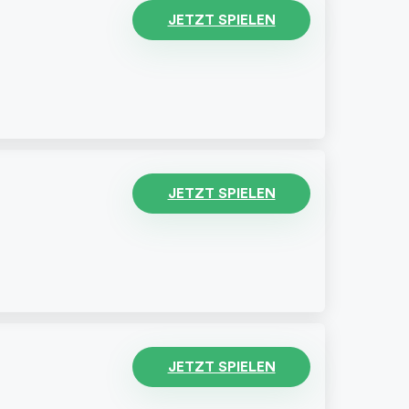
JETZT SPIELEN
JETZT SPIELEN
JETZT SPIELEN