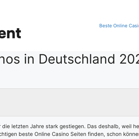
Beste Online Cas
nos in Deutschland 20
 die letzten Jahre stark gestiegen. Das deshalb, weil h
chtigen beste Online Casino Seiten finden, schon können