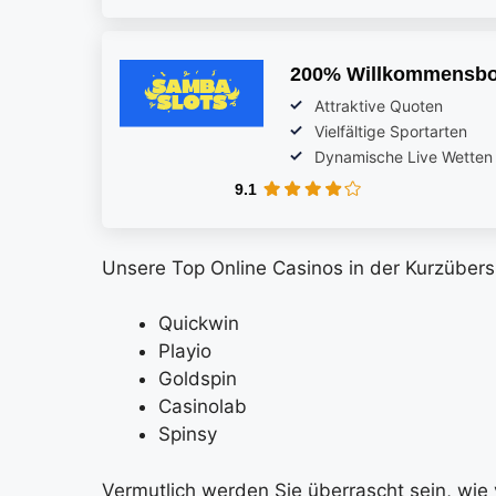
200% Willkommensbon
Attraktive Quoten
Vielfältige Sportarten
Dynamische Live Wetten
9.1
Unsere Top Online Casinos in der Kurzübers
Quickwin
Playio
Goldspin
Casinolab
Spinsy
Vermutlich werden Sie überrascht sein, wie 