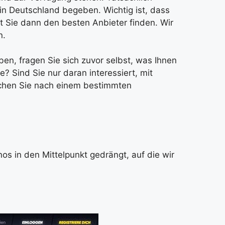
in Deutschland begeben. Wichtig ist, dass
it Sie dann den besten Anbieter finden. Wir
n.
en, fragen Sie sich zuvor selbst, was Ihnen
e? Sind Sie nur daran interessiert, mit
uchen Sie nach einem bestimmten
s in den Mittelpunkt gedrängt, auf die wir