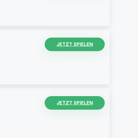
JETZT SPIELEN
JETZT SPIELEN