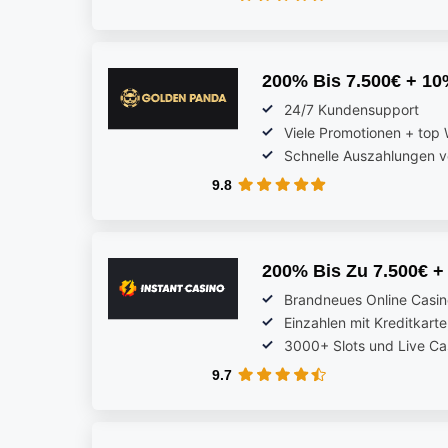
200% Bis 7.500€ + 1
24/7 Kundensupport
Viele Promotionen + top
Schnelle Auszahlungen v
9.8
200% Bis Zu 7.500€ 
Brandneues Online Casin
Einzahlen mit Kreditkart
3000+ Slots und Live Cas
9.7