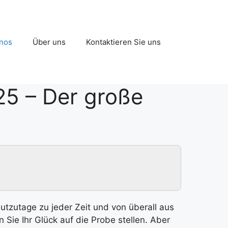
inos
Über uns
Kontaktieren Sie uns
25 – Der große
eutzutage zu jeder Zeit und von überall aus
 Sie Ihr Glück auf die Probe stellen. Aber