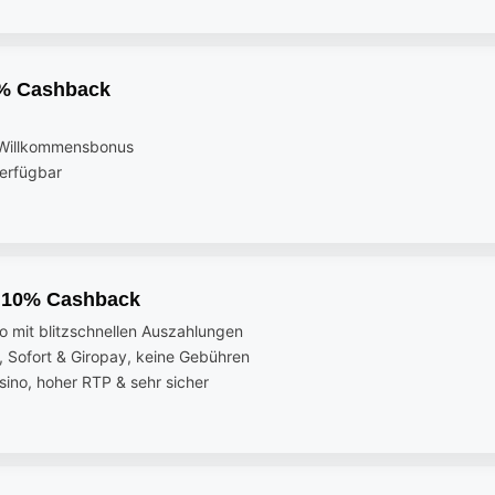
0% Cashback
 Willkommensbonus
erfügbar
+ 10% Cashback
o mit blitzschnellen Auszahlungen
e, Sofort & Giropay, keine Gebühren
ino, hoher RTP & sehr sicher